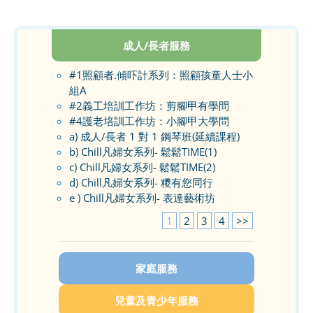
成人/長者服務
#1照顧者.傾吓計系列：照顧孩童人士小
組A
#2義工培訓工作坊：剪腳甲有學問
#4護老培訓工作坊：小腳甲大學問
a) 成人/長者 1 對 1 鋼琴班(延續課程)
b) Chill凡婦女系列- 鬆鬆TIME(1)
c) Chill凡婦女系列- 鬆鬆TIME(2)
d) Chill凡婦女系列- 糭有您同行
e ) Chill凡婦女系列- 表達藝術坊
1
2
3
4
>>
家庭服務
兒童及青少年服務