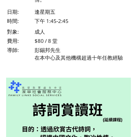
日期:
逢星期五
時間:
下午 1:45-2:45
對象:
成人
費用:
$80 / 8 堂
導師:
彭錫邦先生
在本中心及其他機構超過十年任教經驗