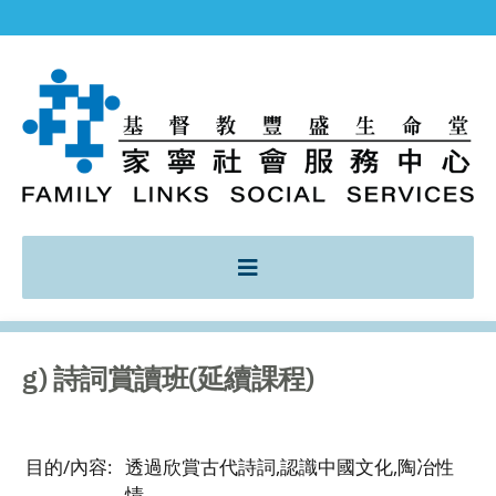
g) 詩詞賞讀班(延續課程)
目的/內容:
透過欣賞古代詩詞,認識中國文化,陶冶性
情。