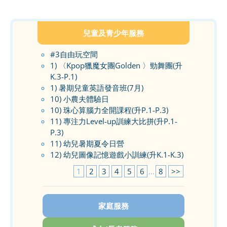
兒童及青少年服務
#3自由玩空間
1) 〈Kpop獵魔女團Golden 〉勁舞團(升
K.3-P.1)
1) 暑期兒童英語發音班(7月)
10) 小農夫體驗日
10) 珠心算腦力全開課程(升P.1-P.3)
11) 專注力Level-up訓練大比拼(升P.1-
P.3)
11) 幼兒暑期夏令日營
12) 幼兒圖像記憶遊戲小訓練(升K.1-K.3)
1
2
3
4
5
6
...
8
>>
家庭服務