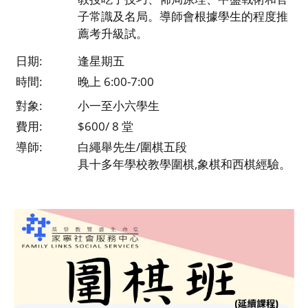
子常識及名局。導師會根據學生的程度推
薦考升級試。
日期:
逢星期五
時間:
晚上 6:00-7:00
對象:
小一至小六學生
費用:
$600/ 8 堂
導師:
白繩舉先生/圍棋五段
具十多年學校教學圍棋,象棋和西棋經驗。