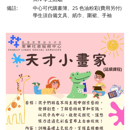
備註:
中心可代購畫簿、25 色油粉彩(費用另付)
學生須自備文具、紙巾、圍裙、手袖