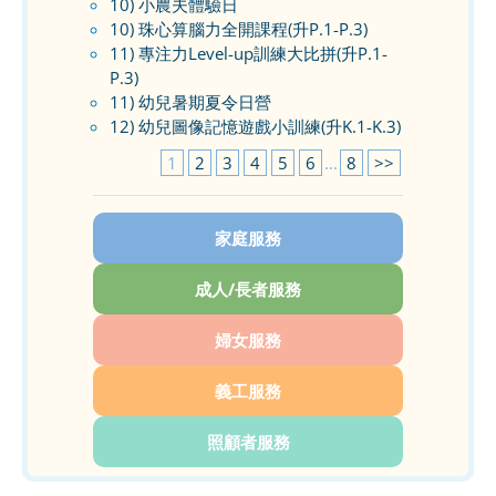
10) 小農夫體驗日
10) 珠心算腦力全開課程(升P.1-P.3)
11) 專注力Level-up訓練大比拼(升P.1-
P.3)
11) 幼兒暑期夏令日營
12) 幼兒圖像記憶遊戲小訓練(升K.1-K.3)
1
2
3
4
5
6
...
8
>>
家庭服務
成人/長者服務
婦女服務
義工服務
照顧者服務