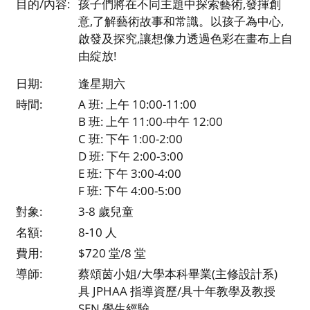
目的/內容:
孩子們將在不同主題中探索藝術,發揮創
意,了解藝術故事和常識。以孩子為中心,
啟發及探究,讓想像力透過色彩在畫布上自
由綻放!
日期:
逢星期六
時間:
A 班: 上午 10:00-11:00
B 班: 上午 11:00-中午 12:00
C 班: 下午 1:00-2:00
D 班: 下午 2:00-3:00
E 班: 下午 3:00-4:00
F 班: 下午 4:00-5:00
對象:
3-8 歲兒童
名額:
8-10 人
費用:
$720 堂/8 堂
導師:
蔡頌茵小姐/大學本科畢業(主修設計系)
具 JPHAA 指導資歷/具十年教學及教授
SEN 學生經驗