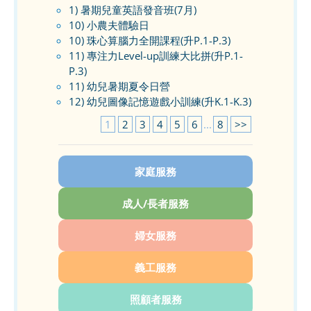
1) 暑期兒童英語發音班(7月)
10) 小農夫體驗日
10) 珠心算腦力全開課程(升P.1-P.3)
11) 專注力Level-up訓練大比拼(升P.1-
P.3)
11) 幼兒暑期夏令日營
12) 幼兒圖像記憶遊戲小訓練(升K.1-K.3)
1
2
3
4
5
6
...
8
>>
家庭服務
成人/長者服務
婦女服務
義工服務
照顧者服務