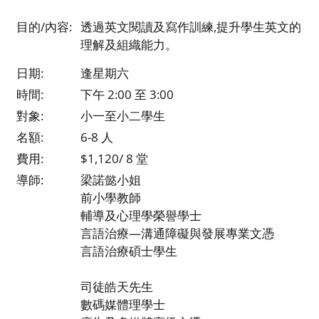
目的/內容:
透過英文閱讀及寫作訓練,提升學生英文的
理解及組織能力。
日期:
逢星期六
時間:
下午 2:00 至 3:00
對象:
小一至小二學生
名額:
6-8 人
費用:
$1,120/ 8 堂
導師:
梁諾懿小姐
前小學教師
輔導及心理學榮譽學士
言語治療—溝通障礙與發展專業文憑
言語治療碩士學生
司徒皓天先生
數碼媒體理學士