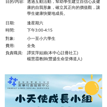
目的/內容:
透過互動活動，幫助學生建立自信心及健
康的自我形象，確立其正向的價值觀，讓
學生健康快樂地成長。
日期:
逢星期六
時間:
下午3:00-4:15
對象:
小一至小六學生
費用:
全免
負責職員:
譚笑萍姑娘(本中心註冊社工)
楊慧霞教師(豐盛生命堂傳道人)