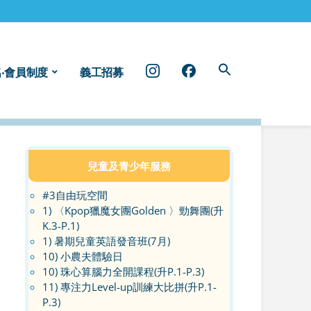
instragram
facebook
‧會員制度
義工招募
兒童及青少年服務
#3自由玩空間
1) 〈Kpop獵魔女團Golden 〉勁舞團(升
K.3-P.1)
1) 暑期兒童英語發音班(7月)
10) 小農夫體驗日
10) 珠心算腦力全開課程(升P.1-P.3)
11) 專注力Level-up訓練大比拼(升P.1-
P.3)