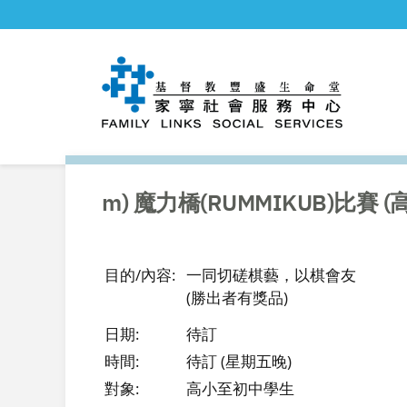
m) 魔力橋(RUMMIKUB)比賽
目的/內容:
一同切磋棋藝，以棋會友
(勝出者有獎品)
日期:
待訂
時間:
待訂 (星期五晚)
對象:
高小至初中學生