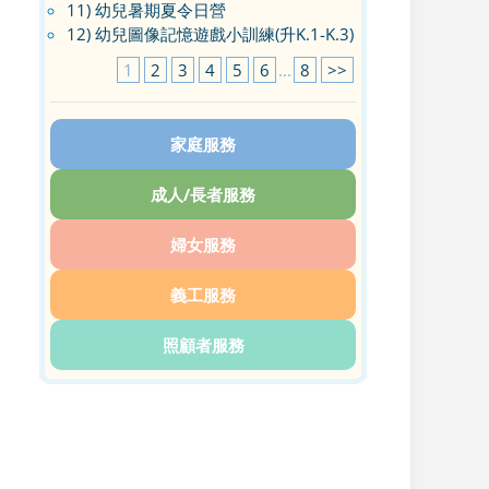
11) 幼兒暑期夏令日營
12) 幼兒圖像記憶遊戲小訓練(升K.1-K.3)
1
2
3
4
5
6
...
8
>>
家庭服務
成人/長者服務
婦女服務
義工服務
照顧者服務