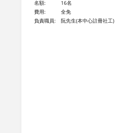
名額:
16名
費用:
全免
負責職員:
阮先生(本中心註冊社工)