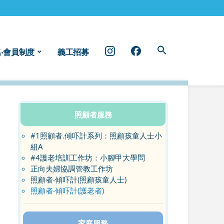
instragram
facebook
‧會員制度
義工招募
照顧者服務
#1照顧者.傾吓計系列：照顧孩童人士小
組A
#4護老培訓工作坊：小腳甲大學問
正向夫婦協調管教工作坊
照顧者‧傾吓計(照顧孩童人士)
照顧者‧傾吓計(護老者)
家庭服務