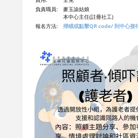
負責職員:
麥玉諭姑娘
本中心主任(註冊社工)
報名方法:
掃瞄或點擊QR code/ 到中心