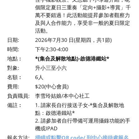
個限定夏日三重奏「定向+攝影+導賞」千
萬不要錯過！此活動能提昇參加者觀察力
及與人合作能力，享受非一般的夏日限定
活動。
日期:
2026年7月30 日(星期四，共1節)
時間:
下午2:30-4:00
地點︰
*(集合及解散地點)-啟德港鐵站*
對象:
升小三至小六
名額︰
6人
費用:
$20(中心會員)
負責職員:
李雪玲姑娘/本中心社工
備註︰
1. 請家長自行接送子女-*集合及解散地
點：啟德港鐵站*
2. 請參加者自行帶備可運用攝錄功能的手
機或IPAD
報名方法:
掃瞄或點擊QR code/ 到中心接待處報名