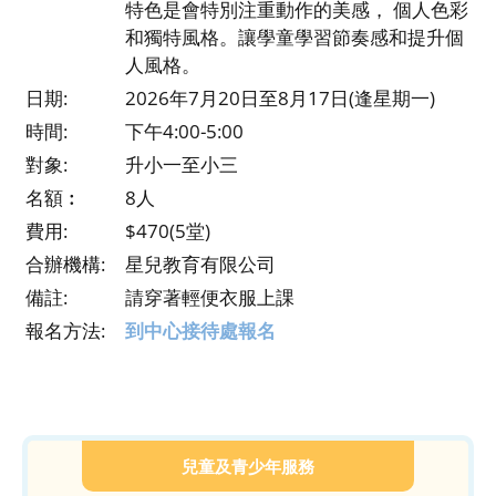
特色是會特別注重動作的美感， 個人色彩
和獨特風格。讓學童學習節奏感和提升個
人風格。
日期:
2026年7月20日至8月17日(逢星期一)
時間:
下午4:00-5:00
對象:
升小一至小三
名額︰
8人
費用:
$470(5堂)
合辦機構:
星兒教育有限公司
備註:
請穿著輕便衣服上課
報名方法:
到中心接待處報名
兒童及青少年服務