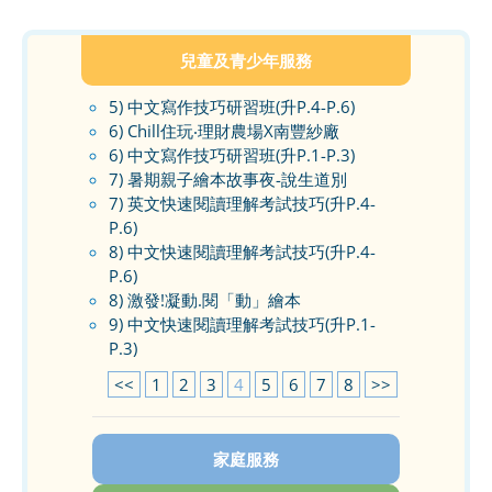
兒童及青少年服務
5) 中文寫作技巧研習班(升P.4-P.6)
6) Chill住玩‧理財農場X南豐紗廠
6) 中文寫作技巧研習班(升P.1-P.3)
7) 暑期親子繪本故事夜-說生道別
7) 英文快速閱讀理解考試技巧(升P.4-
P.6)
8) 中文快速閱讀理解考試技巧(升P.4-
P.6)
8) 激發!凝動.閱「動」繪本
9) 中文快速閱讀理解考試技巧(升P.1-
P.3)
<<
1
2
3
4
5
6
7
8
>>
家庭服務