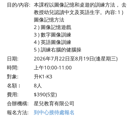
目的/內容:
本課程以圖像記憶和桌遊的訓練方法， 去
教授幼兒認讀中文及英語生字。內容: 1 )
圖像記憶方法
2 ) 圖像記憶遊戲
3 ) 數字圖像訓練
4 ) 英語圖像訓練
5 ) 訓練右腦的健腦操
日期:
2026年7月22日至8月19日(逢星期三)
時間:
上午10:00-11:00
對象:
升K1-K3
名額︰
8人
費用:
$390(5堂)
合辦機構:
星兒教育有限公司
報名方法:
到中心接待處報名