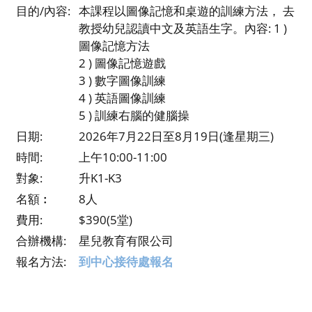
目的/內容:
本課程以圖像記憶和桌遊的訓練方法， 去
教授幼兒認讀中文及英語生字。內容: 1 )
圖像記憶方法
2 ) 圖像記憶遊戲
3 ) 數字圖像訓練
4 ) 英語圖像訓練
5 ) 訓練右腦的健腦操
日期:
2026年7月22日至8月19日(逢星期三)
時間:
上午10:00-11:00
對象:
升K1-K3
名額︰
8人
費用:
$390(5堂)
合辦機構:
星兒教育有限公司
報名方法:
到中心接待處報名