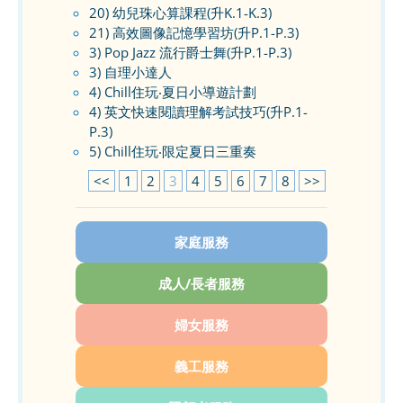
20) 幼兒珠心算課程(升K.1-K.3)
21) 高效圖像記憶學習坊(升P.1-P.3)
3) Pop Jazz 流行爵士舞(升P.1-P.3)
3) 自理小達人
4) Chill住玩‧夏日小導遊計劃
4) 英文快速閱讀理解考試技巧(升P.1-
P.3)
5) Chill住玩‧限定夏日三重奏
<<
1
2
3
4
5
6
7
8
>>
家庭服務
成人/長者服務
婦女服務
義工服務