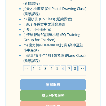
(延續課程)
g)天才小畫家 (Oil Pastel Drawing Class)
(延續課程)
h) 圍棋班 (Go Class) (延續課程)
i) 親子多感官中文讀寫遊戲
j) 多元小小藝術家
l) 情緒智能EQ訓練小組 (EQ Training
Group for Children)
m) 魔力橋(RUMMIKUB)比賽 (高中至初
小中級別)
n)兒童/青少年1對1鋼琴班 (Piano Class)
(延續課程)
<<
1
2
3
4
5
6
7
8
>>
家庭服務
成人/長者服務