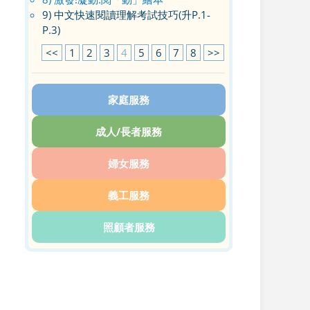
9) 中文快速閱讀理解考試技巧(升P.1-
P.3)
<<
1
2
3
4
5
6
7
8
>>
家庭服務
成人/長者服務
婦女服務
義工服務
照顧者服務