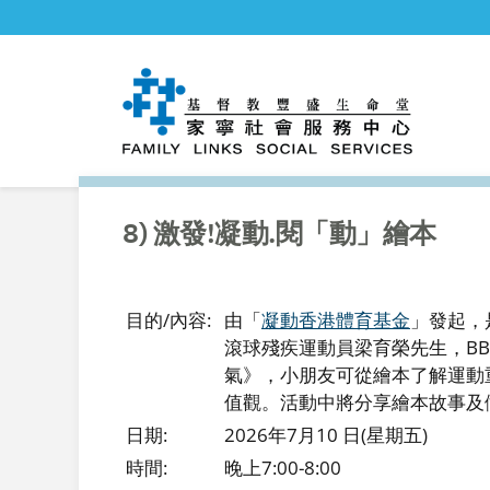
8) 激發!凝動.閱「動」繪本
目的/內容:
由「
凝動香港體育基金
」發起，
滾球殘疾運動員梁育榮先生，B
氣》，小朋友可從繪本了解運動
值觀。活動中將分享繪本故事及
日期:
2026年7月10 日(星期五)
時間:
晚上7:00-8:00