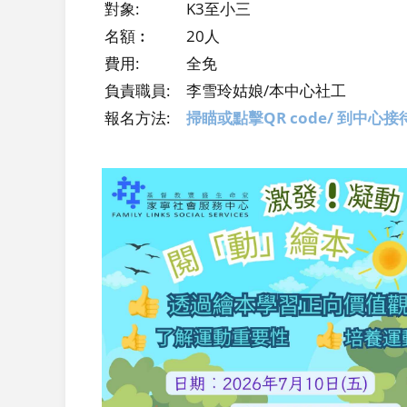
對象:
K3至小三
名額︰
20人
費用:
全免
負責職員:
李雪玲姑娘/本中心社工
報名方法:
掃瞄或點擊QR code/ 到中心