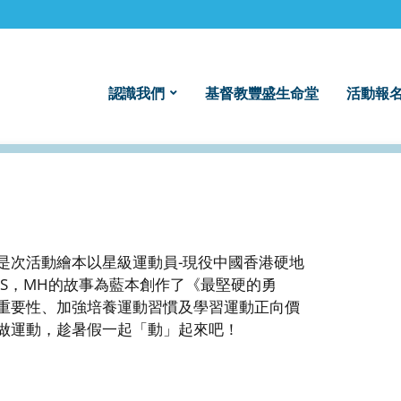
認識我們
基督教豐盛生命堂
活動報名
是次活動繪本以星級運動員-現役中國香港硬地
BS，MH的故事為藍本創作了《最堅硬的勇
重要性、加強培養運動習慣及學習運動正向價
做運動，趁暑假一起「動」起來吧！