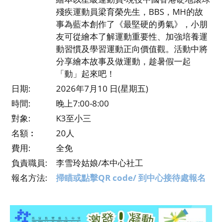
殘疾運動員梁育榮先生，BBS，MH的故
事為藍本創作了《最堅硬的勇氣》，小朋
友可從繪本了解運動重要性、加強培養運
動習慣及學習運動正向價值觀。活動中將
分享繪本故事及做運動，趁暑假一起
「動」起來吧！
日期:
2026年7月10 日(星期五)
時間:
晚上7:00-8:00
對象:
K3至小三
名額︰
20人
費用:
全免
負責職員:
李雪玲姑娘/本中心社工
報名方法:
掃瞄或點擊QR code/ 到中心接待處報名