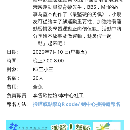
殘疾運動員梁育榮先生，BBS，MH的故
事為藍本創作了《最堅硬的勇氣》，小朋
友可從繪本了解運動重要性、加強培養運
動習慣及學習運動正向價值觀。活動中將
分享繪本故事及做運動，趁暑假一起
「動」起來吧！
日期:
2026年7月10 日(星期五)
時間:
晚上7:00-8:00
對象:
K3至小三
名額︰
20人
費用:
全免
負責職員:
李雪玲姑娘/本中心社工
報名方法:
掃瞄或點擊QR code/ 到中心接待處報名