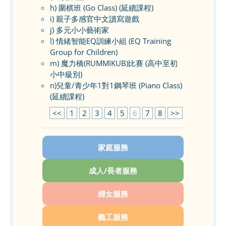
h) 圍棋班 (Go Class) (延續課程)
i) 親子多感官中文讀寫遊戲
j) 多元小小藝術家
l) 情緒智能EQ訓練小組 (EQ Training
Group for Children)
m) 魔力橋(RUMMIKUB)比賽 (高中至初
小中級別)
n)兒童/青少年1對1鋼琴班 (Piano Class)
(延續課程)
<<
1
2
3
4
5
6
7
8
>>
家庭服務
成人/長者服務
婦女服務
義工服務