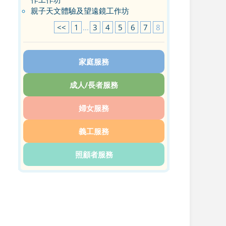
親子天文體驗及望遠鏡工作坊
<<
1
...
3
4
5
6
7
8
家庭服務
成人/長者服務
婦女服務
義工服務
照顧者服務