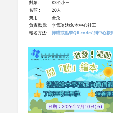
對象:
K3至小三
名額︰
20人
費用:
全免
負責職員:
李雪玲姑娘/本中心社工
報名方法:
掃瞄或點擊QR code/ 到中心