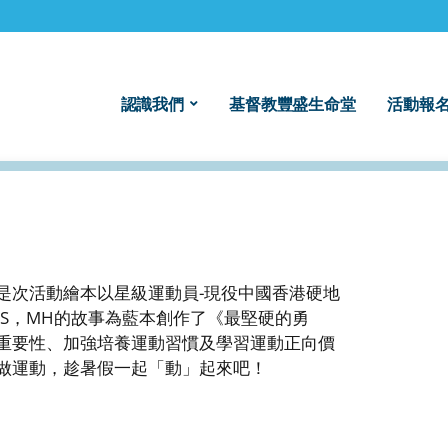
認識我們
基督教豐盛生命堂
活動報名
是次活動繪本以星級運動員-現役中國香港硬地
BS，MH的故事為藍本創作了《最堅硬的勇
重要性、加強培養運動習慣及學習運動正向價
做運動，趁暑假一起「動」起來吧！