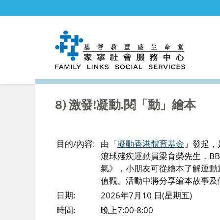
8) 激發!凝動.閱「動」繪本
目的/內容:
由「
凝動香港體育基金
」發起，
滾球殘疾運動員梁育榮先生，B
氣》，小朋友可從繪本了解運動
值觀。活動中將分享繪本故事及
日期:
2026年7月10 日(星期五)
時間:
晚上7:00-8:00